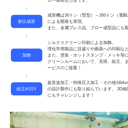
ロー体制も万全です。
↓
成形機は30トン（竪型）～350トン（電動
射出成形
による開発も実現。
また、金属プレス品、ブロー成型品にも
↓
シルクスクリーン印刷による加飾。
理化学用製品に目盛りや曲面への印刷な
加飾
また、塗装・ホットスタンプ・メッキ等
クリーンルームにおいて、充填、組立、ま
ービスのご提案！
↓
超音波加工・特殊圧入加工・その他SBAs
組立ASSY
の設計製作にも取り組んでいます。 3D
にもチャレンジします！